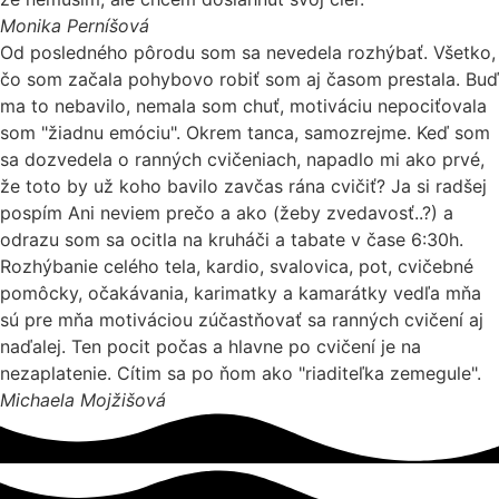
Monika Perníšová
Od posledného pôrodu som sa nevedela rozhýbať. Všetko,
čo som začala pohybovo robiť som aj časom prestala. Buď
ma to nebavilo, nemala som chuť, motiváciu nepociťovala
som "žiadnu emóciu". Okrem tanca, samozrejme. Keď som
sa dozvedela o ranných cvičeniach, napadlo mi ako prvé,
že toto by už koho bavilo zavčas rána cvičiť? Ja si radšej
pospím Ani neviem prečo a ako (žeby zvedavosť..?) a
odrazu som sa ocitla na kruháči a tabate v čase 6:30h.
Rozhýbanie celého tela, kardio, svalovica, pot, cvičebné
pomôcky, očakávania, karimatky a kamarátky vedľa mňa
sú pre mňa motiváciou zúčastňovať sa ranných cvičení aj
naďalej. Ten pocit počas a hlavne po cvičení je na
nezaplatenie. Cítim sa po ňom ako "riaditeľka zemegule".
Michaela Mojžišová