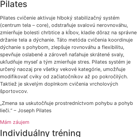
Pilates
Pilates cvičenie aktivuje hlboký stabilizačný systém
(centrum tela – core), odstraňuje svalovú nerovnováhu,
zmierňuje bolesti chrbtice a kĺbov, kladie dôraz na správne
držanie tela a dýchanie. Táto metóda cvičenia koordinuje
dýchanie s pohybom, zlepšuje rovnováhu a flexibilitu,
spevňuje oslabené a zároveň naťahuje skrátené svaly,
ukľudňuje myseľ a tým zmierňuje stres. Pilates systém je
určený naozaj pre všetky vekové kategórie, umožňuje
modifikovať cviky od začiatočníkov až po pokročilých.
Taktiež je skvelým doplnkom cvičenia vrcholových
športovcov.
„Zmena sa uskutočňuje prostredníctvom pohybu a pohyb
lieči.“ – Joseph Pilates
Mám záujem
Individuálny tréning