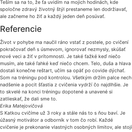
Teším sa na to, že ťa uvidím na mojich hodinách, kde
spoločne zdravý životný štýl prestaneme len dodržiavať,
ale začneme ho žiť a každý jeden deň posúvať.
Referencie
Život v pohybe ma naučil ráno vstať z postele, po cvičení
pokračovať deň s úsmevom, ignorovať nezmysly, skúšať
nové veci a žiť v prítomnosti. Je také ťažké keď niečo
musím, ale také ľahké keď niečo chcem. Telo, duša a hlava
dostali konečne reštart, učím sa opäť po covide dýchať.
Som na tréningu pod kontrolou. Všetkým držím palce nech
nadšenie a pocit šťastia z cvičenia vydrží čo najdlhšie. Je
to skvelé na konci tréningu dopotené a unavené si
zatlieskať, že dali sme to.
Erika Matejovičová
S Katkou cvičíme už 3 roky a stále nás to s ňou baví. Je
úžasný motivátor a odborník v tom čo robí. Každé
cvičenie je prekonanie vlastných osobných limitov, ale stojí