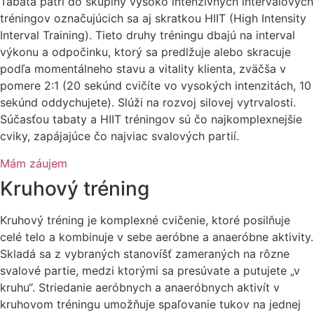
Tabata patrí do skupiny vysoko intenzívnych intervalových
tréningov označujúcich sa aj skratkou HIIT (High Intensity
Interval Training). Tieto druhy tréningu dbajú na interval
výkonu a odpočinku, ktorý sa predlžuje alebo skracuje
podľa momentálneho stavu a vitality klienta, zväčša v
pomere 2:1 (20 sekúnd cvičíte vo vysokých intenzitách, 10
sekúnd oddychujete). Slúži na rozvoj silovej vytrvalosti.
Súčasťou tabaty a HIIT tréningov sú čo najkomplexnejšie
cviky, zapájajúce čo najviac svalových partií.
Mám záujem
Kruhový tréning
Kruhový tréning je komplexné cvičenie, ktoré posilňuje
celé telo a kombinuje v sebe aeróbne a anaeróbne aktivity.
Skladá sa z vybraných stanovíšť zameraných na rôzne
svalové partie, medzi ktorými sa presúvate a putujete „v
kruhu“. Striedanie aeróbnych a anaeróbnych aktivít v
kruhovom tréningu umožňuje spaľovanie tukov na jednej