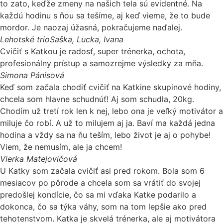
to zato, keďže zmeny na našich tela sú evidentné. Na
každú hodinu s ňou sa tešíme, aj keď vieme, že to bude
mordor. Je naozaj úžasná, pokračujeme naďalej.
Lehotské trio
Saška, Lucka, Ivana
Cvičiť s Katkou je radosť, super trénerka, ochota,
profesionálny prístup a samozrejme výsledky za mňa.
Simona Pánisová
Keď som začala chodiť cvičiť na Katkine skupinové hodiny,
chcela som hlavne schudnúť! Aj som schudla, 20kg.
Chodím už tretí rok len k nej, lebo ona je veľký motivátor a
miluje čo robí. A už to milujem aj ja. Baví ma každá jedna
hodina a vždy sa na ňu teším, lebo život je aj o pohybe!
Viem, že nemusím, ale ja chcem!
Vierka Matejovičová
U Katky som začala cvičiť asi pred rokom. Bola som 6
mesiacov po pôrode a chcela som sa vrátiť do svojej
predošlej kondície, čo sa mi vďaka Katke podarilo a
dokonca, čo sa týka váhy, som na tom lepšie ako pred
tehotenstvom. Katka je skvelá trénerka, ale aj motivátora