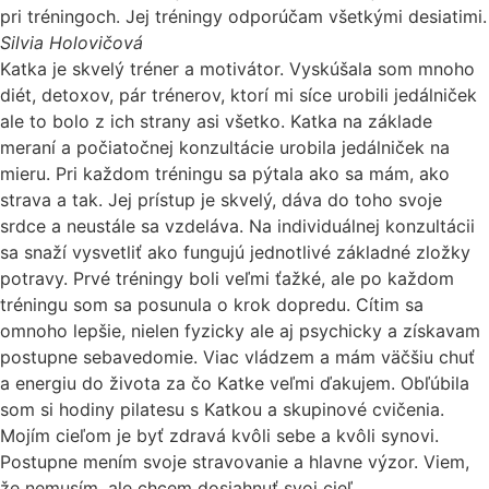
pri tréningoch. Jej tréningy odporúčam všetkými desiatimi.
Silvia Holovičová
Katka je skvelý tréner a motivátor. Vyskúšala som mnoho
diét, detoxov, pár trénerov, ktorí mi síce urobili jedálniček
ale to bolo z ich strany asi všetko. Katka na základe
meraní a počiatočnej konzultácie urobila jedálniček na
mieru. Pri každom tréningu sa pýtala ako sa mám, ako
strava a tak. Jej prístup je skvelý, dáva do toho svoje
srdce a neustále sa vzdeláva. Na individuálnej konzultácii
sa snaží vysvetliť ako fungujú jednotlivé základné zložky
potravy. Prvé tréningy boli veľmi ťažké, ale po každom
tréningu som sa posunula o krok dopredu. Cítim sa
omnoho lepšie, nielen fyzicky ale aj psychicky a získavam
postupne sebavedomie. Viac vládzem a mám väčšiu chuť
a energiu do života za čo Katke veľmi ďakujem. Obľúbila
som si hodiny pilatesu s Katkou a skupinové cvičenia.
Mojím cieľom je byť zdravá kvôli sebe a kvôli synovi.
Postupne mením svoje stravovanie a hlavne výzor. Viem,
že nemusím, ale chcem dosiahnuť svoj cieľ.