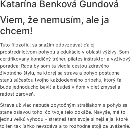
Katarína Benková Gundová
Viem, že nemusím, ale ja
chcem!
Túto filozofiu, sa snažím odovzdávať ďalej
prostredníctvom pohybu a edukácie v oblasti výživy. Som
certifikovaný kondičný tréner, pilates inštruktor a výživový
poradca. Rada by som ťa viedla cestou zdravého
životného štýlu, na ktorej sa strava a pohyb postupne
stanú súčasťou tvojho každodenného príbehu, ktorý ťa
bude jednoducho baviť a budeš v ňom vidieť zmysel a
radosť zároveň.
Strava už viac nebude zbytočným strašiakom a pohyb sa
stane oslavou toho, čo tvoje telo dokáže. Navyše, má to
jednu veľkú výhodu – stretneš tam svoje silnejšie ja, ktoré
to len tak ľahko nevzdáva a to rozhodne stojí za uváženie.